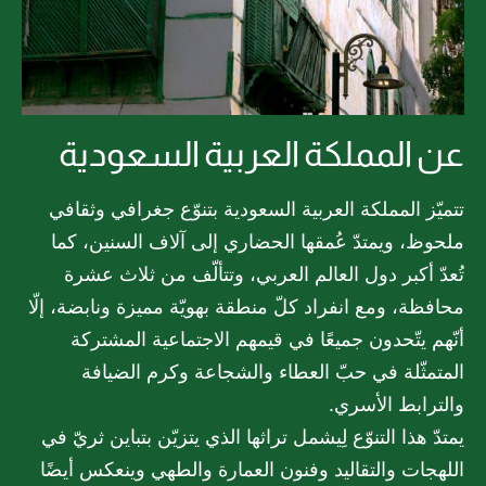
عن المملكة العربية السعودية
تتميّز المملكة العربية السعودية بتنوّع جغرافي وثقافي
ملحوظ، ويمتدّ عُمقها الحضاري إلى آلاف السنين، كما
تُعدّ أكبر دول العالم العربي، وتتألّف من ثلاث عشرة
محافظة، ومع انفراد كلّ منطقة بهويّة مميزة ونابضة، إلّا
أنّهم يتّحدون جميعًا في قيمهم الاجتماعية المشتركة
المتمثّلة في حبّ العطاء والشجاعة وكرم الضيافة
والترابط الأسري.
يمتدّ هذا التنوّع لِيشمل تراثها الذي يتزيّن بتباين ثريّ في
اللهجات والتقاليد وفنون العمارة والطهي وينعكس أيضًا