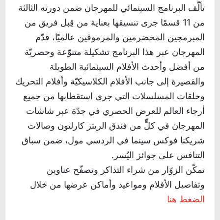
تألّف البرنامج السينمائي للمهرجان ضمن دورته الثالثة
من 11 قسمًا جرى تنسيقها بعناية من قِبل فريق من
المبرمجين المخضرمين والمرموقين عالميًا، قدّم
المهرجان عبر هذا البرنامج تشكيلة متنوّعة وحصريّة
من أفضل وأحدث الأفلام السينمائية الطويلة
والقصيرة إلى جانب الأفلام الكلاسيكيّة وأفلام التحريك
وحلقات المسلسلات التي جرى استقطابها من جميع
أرجاء العالم للعرض الحصري في جدّة عبر شاشات
المهرجان في كلٍّ من فندق الريتز كارلتون وصالات
شريكنا فوكس سينما في الردسي مول، ضمن سباق
التنافس على جوائز اليُسر.
تمكّن الزوّار من شراء التذاكر وتصفّح عناوين
وتفاصيل الأفلام ومواعيد وأماكن عرضها من خلال
الضغط هنا