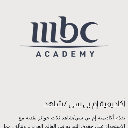
أكاديمية إم بي سي / شاهد
تقدّم أكاديمية إم بي سي/شاهد ثلاث جوائز نقدية مع
الاستحواذ على حقوق التوزيع في العالم العربي، وتتألف مما