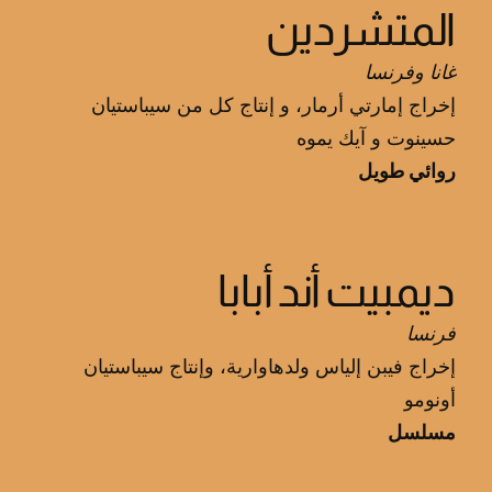
المتشردين
غانا وفرنسا
إخراج إمارتي أرمار، و إنتاج كل من سيباستيان
حسينوت و آيك يموه
روائي طويل
ديمبيت أند أبابا
فرنسا
إخراج فيبن إلياس ولدهاوارية، وإنتاج سيباستيان
أونومو
مسلسل