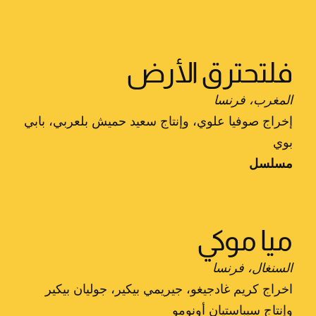
فلتحترق الأرض
المغرب، فرنسا
إخراج صوفيا علوي، وإنتاج سعيد حميش بلعربي، بابي
بوي
مسلسل
ميا موكي
السنغال، فرنسا
اخراج كريم غادجيغو، جيريمي بيكير، جوليان بيكير
وإنتاج سيباستيان أونومو