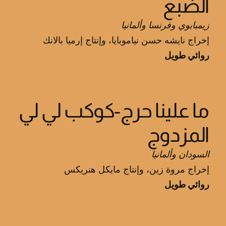
الضبع
زيمبابوي وفرنسا وألمانيا
إخراج نايشه حسن نياموبايا، وإنتاج إرميا بالانك
روائي طويل
ما علينا حرج-كوكب لي لي
المزدوج
السودان وألمانيا
إخراج مروة زين، وإنتاج مايكل هنريكس
روائي طويل