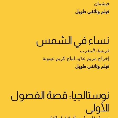
فيشمان
فيلم وثائقي طويل
نساء في الشمس
فرنسا، المغرب
إخراج مريم عدّو، انتاج كريم عيتونة
فيلم وثائقي طويل
نوستالجيا: قصة الفصول
الأولى
سوريا، فلسطين، المانيا، إيطاليا