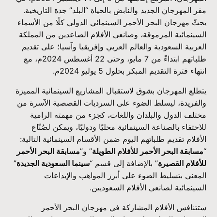
مقر المهرجان الجديد والنابض بالحياة “البلد” جدة التاريخية.
يحثّ مهرجان البحر الأحمر السينمائي الدولي كلًا من الأسماء
السينمائية المرموقة، وصانعي الأفلام الصاعدين من المملكة
العربية السعودية والعالم العربي وإفريقيا وآسيا؛ على تقديم
طلباتهم ابتداءً من 7 مايو، وحتى 22 أغسطس 2024م، مع
انتهاء فترة التقديم المبكر بحلول 5 يوليو 2024م.
يتطلع المهرجان بشوق لاستقبال المشاريع السينمائية المميزة
والفريدة، ليسلط الضوء على السرديات القصصية الآسرة من
مختلف الدول والبلدان واللغات، كجزء من مهمته الرامية
للاحتفاء بالصناعة السينمائية محليًا ودوليًا، ويمكن لصُنّاع
الأفلام تقديم طلباتهم اليوم ضمن الأقسام السينمائية التالية:
“
مسابقة البحر الأحمر للأفلام الطويلة
” و”
مسابقة البحر الأحمر
للأفلام القصيرة
” بالإضافة إلى قسم “
سينما السعودية الجديدة
”
المعني بتسليط الضوء على أبرز المواهب والإبداعات
السينمائية لصانعي الأفلام السعوديين.
ستتنافس الأفلام المشاركة في مهرجان البحر الأحمر