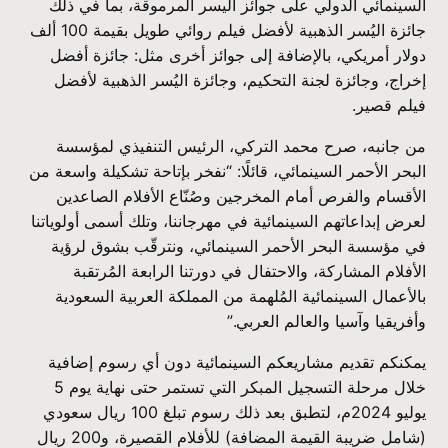
السينمائي الدولي على جوائز اليسر المرموقة، بما في ذلك
جائزة اليُسر الذهبية لأفضل فيلم روائي طويل بقيمة 100 ألف
دولار أمريكي، بالإضافة إلى جوائز أخرى مثل: جائزة أفضل
إخراج، وجائزة لجنة التحكيم، وجائزة اليُسر الذهبية لأفضل
فيلم قصير.
من جانبه، صرح محمد التركي، الرئيس التنفيذي لمؤسسة
البحر الأحمر السينمائي، قائلًا: “نفخر بإتاحة تشكيلة واسعة من
الأقسام والفرص أمام المخرجين وصُنّاع الأفلام الصاعدين
لعرض إبداعاتهم السينمائية في مهرجاننا، وتلك أسمى أولوياتنا
في مؤسسة البحر الأحمر السينمائي، ونترقّب بشوق لرؤية
الأفلام المشاركة، والاحتفال في دورتنا الرابعة المُرتقبة
بالأعمال السينمائية المُلهمة من المملكة العربية السعودية
وأفريقيا وآسيا والعالم العربي.”
يمكنكم تقديم مشاريعكم السينمائية دون أي رسوم إضافية
خلال مرحلة التسجيل المبكر التي تستمر حتى نهاية يوم 5
يوليو 2024م، لتطبق بعد ذلك رسوم تبلغ 100 ريال سعودي
(شامل ضريبة القيمة المضافة) للأفلام القصيرة، و200 ريال