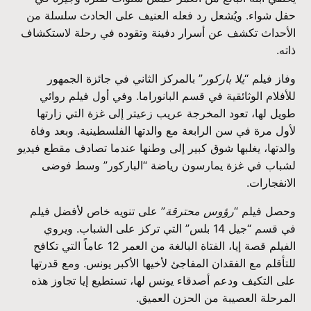
حفل شواء. ويُشعل رد فعله العنيف على الحادث سلسلة من
الأحداث تكشف عن أسرار دفينة وتقوده في رحلة لاستكشاف
ذاته.
وفاز فيلم “
يلا باركور
” بالمركز الثاني في جائزة الجمهور
للأفلام الوثائقية في قسم البانوراما. وفي أول فيلم روائي
طويل لها، تعود المخرجة عريب زعيتر إلى غزة التي زارتها
لأول مرة في سن الرابعة مع والدتها الفلسطينية. وبعد وفاة
والدتها، يغلبها شوق كبير إلى وطنها عندما تصادف مقطع فيديو
لشباب في غزة يمارسون رياضة “الباركور” وسط فوضى
الانفجارات.
وحصل فيلم “
رؤوس محترقة
” على تنويه خاص لأفضل فيلم
في قسم “جيل 14 بلس” التي تركز على الشباب. ويروي
الفيلم قصة إيا، الفتاة البالغة من العمر 12 عاماً التي تكافح
للتأقلم مع الفقدان المفاجئ لأخيها الأكبر يونس. ومع قدرتها
على التكيف ودعم أصدقاء يونس لها، تستطيع إيا تجاوز هذه
المرحلة العصيبة من الحزن العميق.