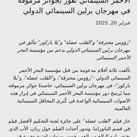
الأحمر السينمائي تفوز بجوائز مرموقة
في مهرجان برلين السينمائي الدولي
فبراير 26, 2025
“رؤوس محترقة” و”القلب عضلة” و”يلا باركور”
تتألق في
مهرجان برلين السينمائي الدولي بدعم من مؤسسة البحر
الأحمر السينمائي
تألقت ثلاثة أفلام مدعومة من قبل مؤسسة البحر الأحمر
السينمائي الدولي -“رؤوس محترقة”، و”القلب عضلة”، و”يلا
باركور”- في مهرجان برلين السينمائي، حاصدةً جوائز مرموقة،
مما يُرسخ دور مؤسسة البحر الأحمر السينمائي في إبراز هذه
الأصوات السينمائية الواعدة في كُبرى المحافل السينمائية
العالمية.
حاز فيلم “
القلب عضلة
” على جائزة لجنة التحكيم لأفضل فيلم
في قسم البانوراما. وتدور أحداث الفيلم حول ريان، الأب الذي
يختفي ابنه البالغ من العمر خمس سنوات لفترة وجيزة في