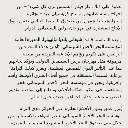
علاوةً على ذلك، فاز فيلم “الشمس ترى كل شيء” – من
إخراج وسام طانيوس وإنتاج كريستيان عيد – بجائزة
إستراتيجيات الجمهور من صندوق السينما العالمي ضمن سوق
الإنتاج المشترك في مهرجان برلين السينمائي الدولي.
وبهذه المناسبة قالت
شيفاني بانديا مالهوترا، المديرة العامة
لمؤسسة البحر الأحمر السينمائي
: “أهنئ هؤلاء المخرجين
الرائعين على تكريم رؤاهم الإبداعية الفريدة من منصة
مرموقة مثل مهرجان برلين السينمائي الدولي. ويؤكد نجاحهم
هذا على التأثير القوي للقصص العظيمة، ويعزز كذلك التزامنا
برعاية السينما المستقلة في جميع أنحاء الشرق الأوسط وآسيا
وأفريقيا. ونحن في مؤسسة البحر الأحمر السينمائي نفخر
بمساهمتنا في تمكين صنّاع الأفلام، ونتطلع إلى مواصلة تقديم
قصص متنوعة وجذابة لجماهير جديدة حول العالم”.
يُبرز عمق وتنوع الأفلام الحائزة على الجوائز مدى التزام
مؤسسة البحر الأحمر السينمائي بدعم المواهب الاستثنائية من
خلال تبني صندوق البحر الأحمر للمشاريع السينمائية المميزة.