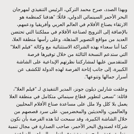
وبهذا الصدد، صرح محمد التركي، الرئيس التنفيذي لمهرجان
البحر الأحمر السينمائي الدولي، قائلًا: “هدفنا كمنظمة هو
الارتقاء بصناع الأفلام في العالم العربي وأفريقيا ودعمهم،
بالإضافة إلى الترويج لصناعة الأفلام في مملكتنا التي تحتضن
العديد من مواقع التصوير المذهلة، وعلى رأسها منطقة العلا،
كما أننا سعداء بهذه الشراكة الاستثنائية مع وكالة “فيلم العلا”
التي ستدعم النسخة الثالثة من خلال توفيرها فرصة
للمتقدمين عليها لمشاركتنا نظرتهم الإبداعية على الشاشة
الكبيرة، إلى جانب إتاحة الفرصة لهذه الدولة للكشف عن
أسرار جمالها وتنوعها”.
وعلقت شارلين ديلون جونز، المدير التنفيذي لـ “فيلم العلا”،
قائلة: “نسعى لتطوير قطاع سينمائي متكامل في منطقة العلا
يعمل بلا كلل ولا ملل على مساعدة صناع الأفلام المحليين
والعالمين، والحديثين والمخضرمين، على سرد قصصهم من
خلال الشاشة الكبيرة، وقد سمحت لنا هذه الفرصة بأن نكون
شركاء لصندوق البحر الأحمر، صاحب الصدارة في مجال تنمية
وتطبيق عدة برامج متميزة تهدف لتطوير المواهب الصاعدة،