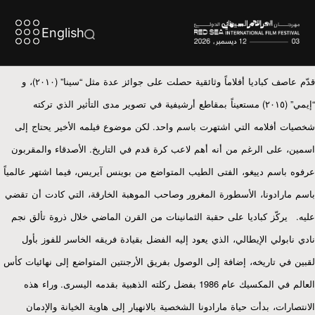
English
)
” (
“
قدّم
عاصف
كباديا
أفلاماً
وثائقية
حصلت
على
جوائز
عدة
مثل
سينا
٢٠١٠
،
و
)
” (
“
إيمي
٢٠١٥
مستعيناً
بمقاطع
أرشيفية
في
تصوير
مدى
التأثير
الذي
تركته
.
شخصيات
أفلامه
التي
اشتهرت
باسم
واحد
لكن
موضوع
فيلمه
الأخير
يحتاج
إلى
.
اسمين،
على
الرغم
من
أنه
أهم
لاعب
كرة
قدم
في
التاريخ
الأصدقاء
والمقربون
عرفوه
باسم
دييغو،
الفتى
الطيب
المتواضع
من
بوينس
آيريس،
فيما
اشتهر
عالمياً
باسم
مارادونا،
الأسطورة
المغرور
وصاحب
الموهبة
الخارقة،
التي
كادت
أن
تقضي
.
عليه
يركّز
كباديا
على
حقبة
الثمانينات
من
القرن
الماضي
خلال
ذروة
تألق
نجم
نادي
نابولي
الإيطالي،
الذي
يعود
إليه
الفضل
بقيادة
فريقه
الخاسر
للفوز
بأول
لقبين
في
تاريخه،
إضافة
إلى
الوصول
بفريق
الأرجنتين
المتواضع
إلى
نهائيات
كأس
.
1986
العالم
في
المكسيك
عام
بفضل
ركلته
الذهبية
بقدمه
اليسرى
وراء
هذه
الانتصارات،
بدأت
حياة
مارادونا
الشخصية
بالانهيار
إلى
هاوية
الخيانة
والإدمان