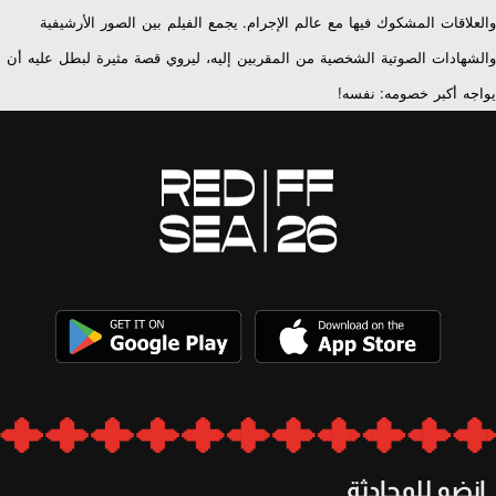
.
والعلاقات
المشكوك
فيها
مع
عالم
الإجرام
يجمع
الفيلم
بين
الصور
الأرشيفية
والشهادات
الصوتية
الشخصية
من
المقربين
إليه،
ليروي
قصة
مثيرة
لبطل
عليه
أن
!
:
يواجه
أكبر
خصومه
نفسه
انضم للمحادثة